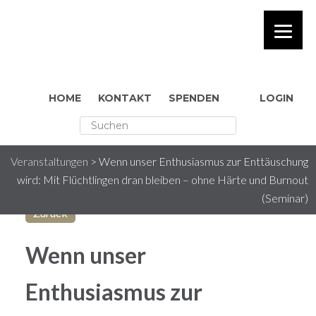
HOME
KONTAKT
SPENDEN
LOGIN
[Sassy_Social_Share] rakesh
Veranstaltungen
>
Wenn unser Enthusiasmus zur Enttäuschung
wird: Mit Flüchtlingen dran bleiben – ohne Härte und Burnout
(Seminar)
Zurück
Wenn unser
Enthusiasmus zur