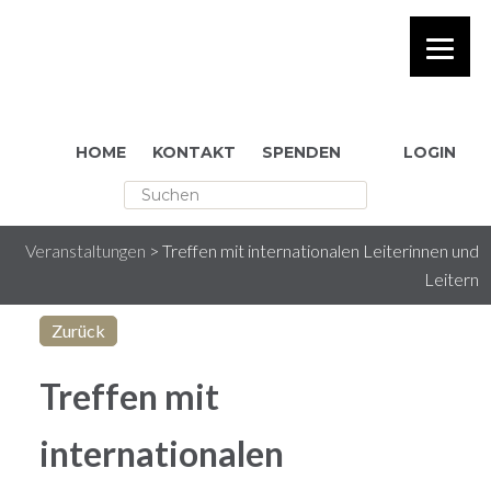
HOME
KONTAKT
SPENDEN
LOGIN
[Sassy_Social_Share] rakesh
Veranstaltungen
>
Treffen mit internationalen Leiterinnen und
Leitern
Zurück
Treffen mit
internationalen