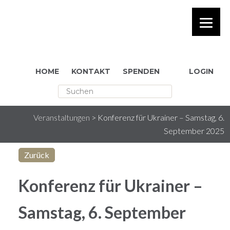
HOME
KONTAKT
SPENDEN
LOGIN
[Sassy_Social_Share] rakesh
Veranstaltungen
>
Konferenz für Ukrainer – Samstag, 6.
September 2025
Zurück
Konferenz für Ukrainer –
Samstag, 6. September