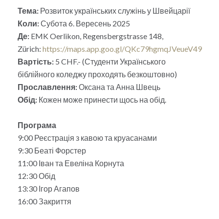
Тема:
Розвиток українських служінь у Швейцарії
Коли:
Субота 6. Вересень 2025
Де:
EMK Oerlikon, Regensbergstrasse 148,
Zürich:
https://maps.app.goo.gl/QKc79hgmqJVeueV49
Вартість:
5 CHF.- (Студенти Українського
біблійного коледжу проходять безкоштовно)
Прославлення:
Оксана та Анна Швець
Обід:
Кожен може принести щось на обід.
Програма
9:00 Реєстрація з кавою та круасанами
9:30 Беаті Форстер
11:00 Іван та Евеліна Корнута
12:30 Обід
13:30 Ігор Агапов
16:00 Закриття