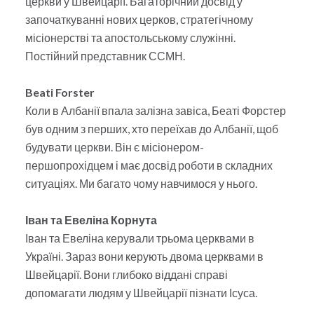
церкви у Швейцарії. Багаторічний досвід у
започаткуванні нових церков, стратегічному
місіонерстві та апостольському служінні.
Постійний представник ССМН.
Beati Forster
Коли в Албанії впала залізна завіса, Беаті Форстер
був одним з перших, хто переїхав до Албанії, щоб
будувати церкви. Він є місіонером-
першопрохідцем і має досвід роботи в складних
ситуаціях. Ми багато чому навчимося у нього.
Іван та Евеліна Корнута
Іван та Евеліна керували трьома церквами в
Україні. Зараз вони керують двома церквами в
Швейцарії. Вони глибоко віддані справі
допомагати людям у Швейцарії пізнати Ісуса.